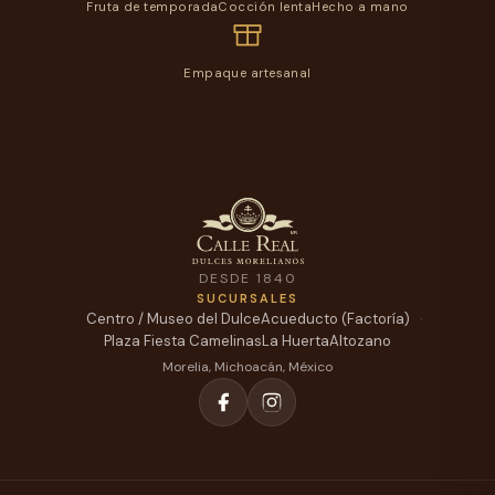
Fruta de temporada
Cocción lenta
Hecho a mano
Empaque artesanal
DESDE 1840
SUCURSALES
Centro / Museo del Dulce
Acueducto (Factoría)
Plaza Fiesta Camelinas
La Huerta
Altozano
Morelia, Michoacán, México