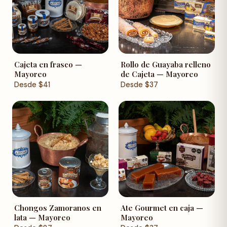
Cajeta en frasco —
Rollo de Guayaba relleno
Mayoreo
de Cajeta — Mayoreo
Desde
$
41
Desde
$
37
Chongos Zamoranos en
Ate Gourmet en caja —
lata — Mayoreo
Mayoreo