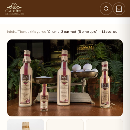
Inicio
/
Tienda
/
Mayoreo
/
Crema Gourmet (Rompope) — Mayoreo