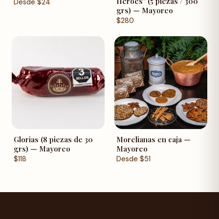
Héroes" (5 piezas / 300
Desde
$
24
grs) — Mayoreo
$
280
Glorias (8 piezas de 30
Morelianas en caja —
grs) — Mayoreo
Mayoreo
$
118
Desde
$
51