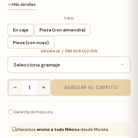
Más detalles
TIPO
En caja
Pieza (con almendra)
Pieza (con nuez)
GRAMAJE / PRESENTACIÓN
−
+
AGREGAR AL CARRITO
Morelianas
cantidad
Garantía de frescura
Hacemos
envíos a todo México
desde Morelia