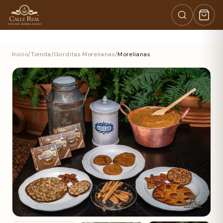
Inicio
/
Tienda
/
Gorditas Morelianas
/
Morelianas