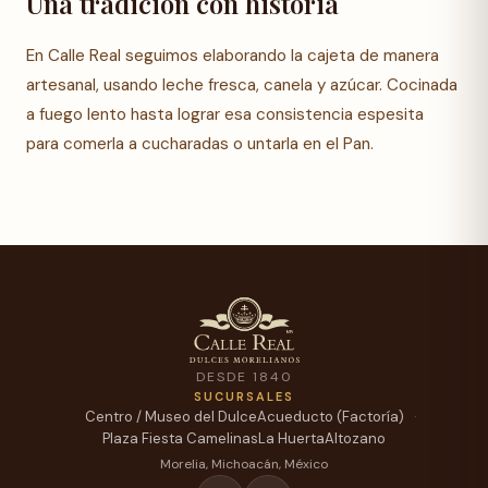
Una tradición con historia
En Calle Real seguimos elaborando la cajeta de manera
artesanal, usando leche fresca, canela y azúcar. Cocinada
a fuego lento hasta lograr esa consistencia espesita
para comerla a cucharadas o untarla en el Pan.
DESDE 1840
SUCURSALES
Centro / Museo del Dulce
Acueducto (Factoría)
Plaza Fiesta Camelinas
La Huerta
Altozano
Morelia, Michoacán, México